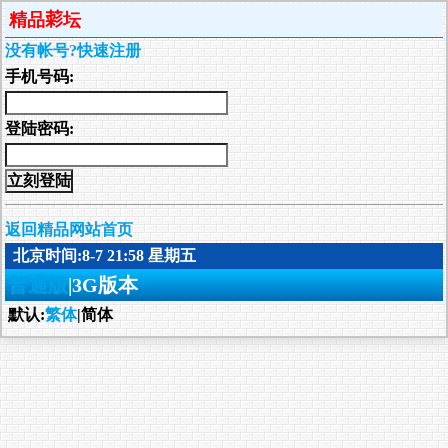
精品𦹮坛
没有帐号?快速注册
手机号码:
登陆密码:
返回精品网站首页
北京时间:8-7 21:58 星期五
普通版
|3G版本
默认:
繁体
|简体